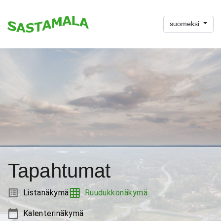
suomeksi
Tapahtumat
Listanäkymä
Ruudukkonäkymä
Kalenterinäkymä